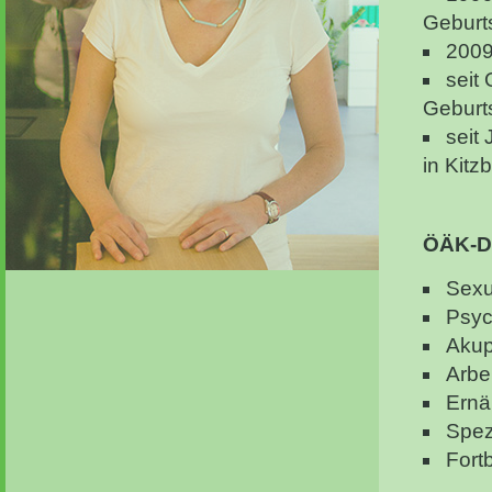
Geburts
2009
seit
Geburts
seit
in Kitz
ÖÄK-Di
Sexu
Psyc
Akup
Arbe
Ernä
Spez
Fortb