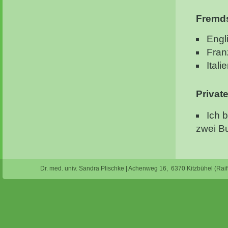
Fremd
Engl
Fran
Itali
Privat
Ich 
zwei B
Dr. med. univ. Sandra Plischke | Achenweg 16, 6370 Kitzbühel (Raif