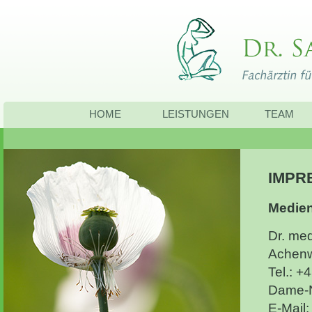
HOME
LEISTUNGEN
TEAM
IMPR
Medien
Dr. med
Achenw
Tel.: 
Dame-
E-Mail: