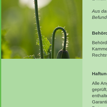
Aus dat
Befunde
Behörd
Behörd
Kammer
Rechtsv
Haftun
Alle An
geprüf
enthal
Garanti